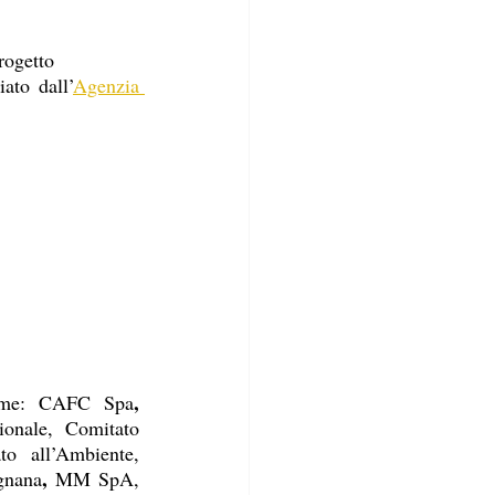
rogetto 
iato dall’
Agenzia 
, 
come: CAFC Spa
ionale, Comitato 
o all’Ambiente, 
, 
gnana
MM SpA, 