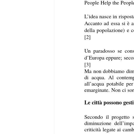
People Help the People
L’idea nasce in risposta
Accanto ad essa si è as
della popolazione) e c
[2]  
Un paradosso se consi
d’Europa eppure; second
[3]  
Ma non dobbiamo dimen
di acqua. Al contempo
all’acqua potabile pe
emarginate. Non ci sor
Le città possono gest
Secondo il progetto s
diminuzione dell’impa
criticità legate ai cam