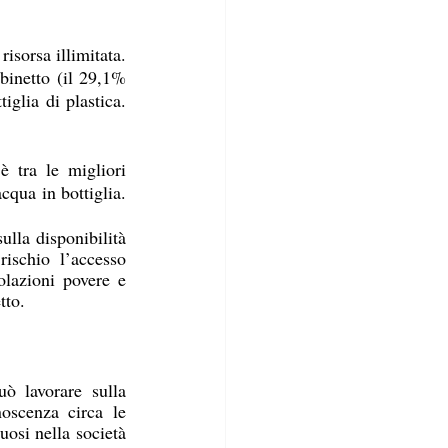
isorsa illimitata. 
binetto (il 29,1% 
glia di plastica. 
 tra le migliori 
qua in bottiglia. 
la disponibilità 
ischio l’accesso 
lazioni povere e 
tto.
ò lavorare sulla 
oscenza circa le 
osi nella società 