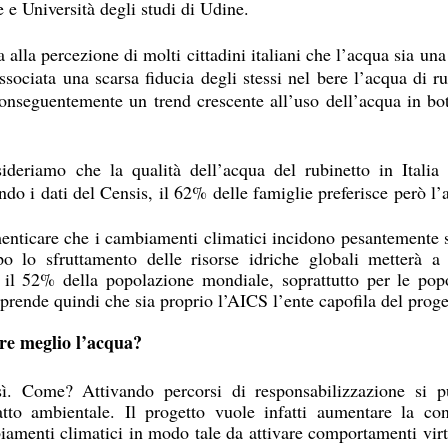
 e Università degli studi di Udine.
 alla percezione di molti cittadini italiani che l’acqua sia una r
sociata una scarsa fiducia degli stessi nel bere l’acqua di ru
onseguentemente un trend crescente all’uso dell’acqua in botti
deriamo che la qualità dell’acqua del rubinetto in Italia è
o i dati del Censis, il 62% delle famiglie preferisce però l’ac
ticare che i cambiamenti climatici incidono pesantemente sul
 lo sfruttamento delle risorse idriche globali metterà a r
r il 52% della popolazione mondiale, soprattutto per le popo
prende quindi che sia proprio l’AICS l’ente capofila del proge
ire meglio l’acqua? 
ì. Come? Attivando percorsi di responsabilizzazione si pu
tto ambientale. Il progetto vuole infatti aumentare la con
biamenti climatici in modo tale da attivare comportamenti virtu