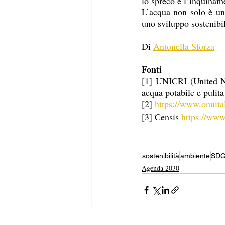
lo spreco e l’inquinam
L’acqua non solo è una
uno sviluppo sostenibil
Di 
Antonella Sforza
Fonti
[1] UNICRI (United Nat
acqua potabile e pulita
[2] 
https://www.onuital
[3] Censis 
https://www
sostenibilità
ambiente
SDG
Agenda 2030