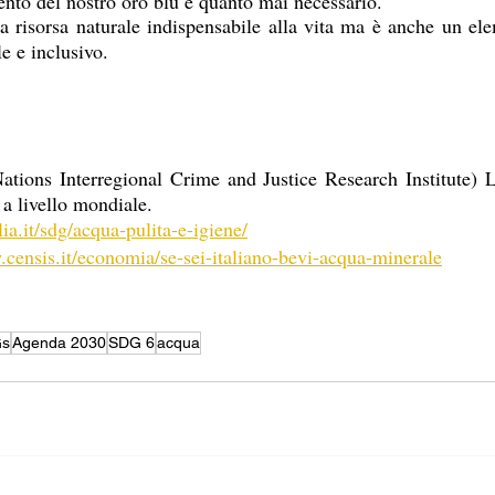
ento del nostro oro blu è quanto mai necessario.
 risorsa naturale indispensabile alla vita ma è anche un ele
e e inclusivo.
ions Interregional Crime and Justice Research Institute) La 
 a livello mondiale. 
ia.it/sdg/acqua-pulita-e-igiene/
.censis.it/economia/se-sei-italiano-bevi-acqua-minerale
s
Agenda 2030
SDG 6
acqua