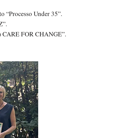
tto “Processo Under 35”.
Z”.
th) CARE FOR CHANGE”.​