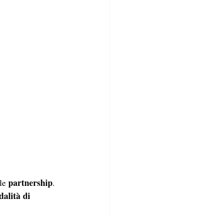
partnership
le 
. 
alità di 