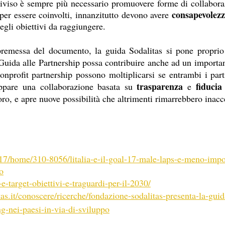
iviso è sempre più necessario promuovere forme di collaboraz
consapevolezz
 per essere coinvolti, innanzitutto devono avere 
degli obiettivi da raggiungere.
remessa del documento, la guida Sodalitas si pone proprio 
uida alle Partnership possa contribuire anche ad un importan
onprofit partnership possono moltiplicarsi se entrambi i par
trasparenza
fiducia
ppare una collaborazione basata su 
 e 
ro, e apre nuove possibilità che altrimenti rimarrebbero inacce
al17/home/310-8056/litalia-e-il-goal-17-male-laps-e-meno-impo
o
l-e-target-obiettivi-e-traguardi-per-il-2030/
as.it/conoscere/ricerche/fondazione-sodalitas-presenta-la-guid
g-nei-paesi-in-via-di-sviluppo