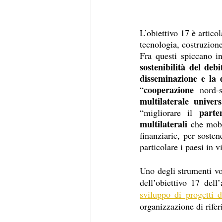
L’obiettivo 17 è articol
tecnologia, costruzion
Fra questi spiccano in
sostenibilità del deb
disseminazione e la d
cooperazione
“
 nord-
multilaterale univer
parte
“migliorare il 
multilaterali
 che mobi
finanziarie, per sosten
particolare i paesi in v
Uno degli strumenti vo
dell’obiettivo 17 del
sviluppo di progetti 
organizzazione di rifer