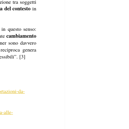
ione tra soggetti 
a del contesto
 in 
in questo senso: 
cambiamento 
te 
tner sono davvero 
 reciproca genera 
ssibili”. [3]
rtazioni-da-
a-alle-