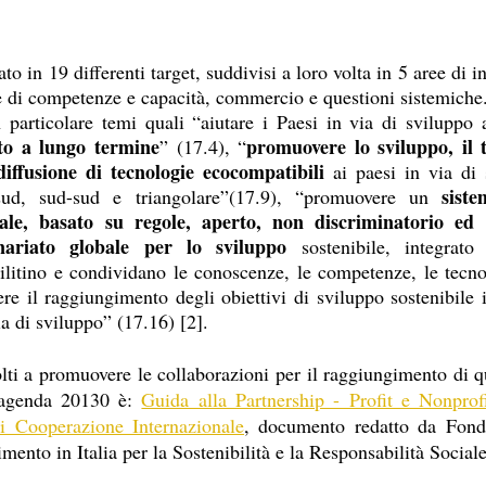
ato in 19 differenti target, suddivisi a loro volta in 5 aree di in
e di competenze e capacità, commercio e questioni sistemiche
 particolare temi quali “aiutare i Paesi in via di sviluppo 
ito a lungo termine
promuovere lo sviluppo, il t
” (17.4), “
iffusione di tecnologie ecocompatibili
 ai paesi in via di 
sist
sud, sud-sud e triangolare”(17.9), “promuovere un 
sale, basato su regole, aperto, non discriminatorio ed
nariato globale per lo sviluppo
 sostenibile, integrat
litino e condividano le conoscenze, le competenze, le tecnol
ere il raggiungimento degli obiettivi di sviluppo sostenibile in
ia di sviluppo” (17.16) [2].
lti a promuovere le collaborazioni per il raggiungimento di qu
l’agenda 20130 è: 
Guida alla Partnership - Profit e Nonprofi
di Cooperazione Internazionale
, documento redatto da Fond
imento in Italia per la Sostenibilità e la Responsabilità Social