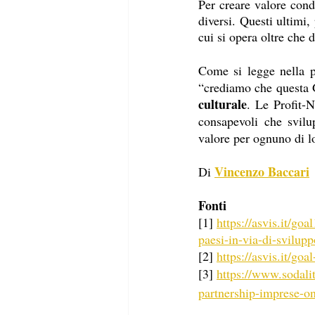
Per creare valore cond
diversi. Questi ultimi,
cui si opera oltre che 
Come si legge nella p
“crediamo che questa G
culturale
. Le Profit-N
consapevoli che svilu
valore per ognuno di lo
Vincenzo Baccari
Di 
Fonti
[1] 
https://asvis.it/go
paesi-in-via-di-svilupp
[2] 
https://asvis.it/goa
[3] 
https://www.sodalit
partnership-imprese-on