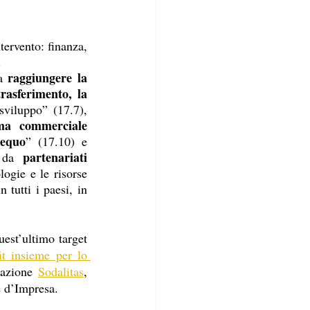
tervento: finanza, 
.
raggiungere la 
a 
rasferimento, la 
sviluppo” (17.7), 
ema commerciale 
 equo
” (17.10) e 
partenariati 
o da 
ogie e le risorse 
 tutti i paesi, in 
est’ultimo target 
t insieme per lo 
azione 
Sodalitas
, 
e d’Impresa.