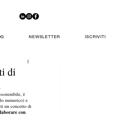
OG
NEWSLETTER
ISCRIVITI
i di
a
sostenibile, è 
llo numerico) e 
ti un concetto di 
llaborare con 