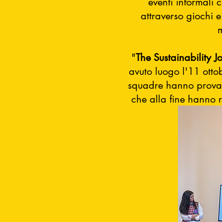
eventi informali 
attraverso giochi e
m
"
The Sustainability J
avuto luogo l'11 otto
squadre hanno provato 
che alla fine hanno r