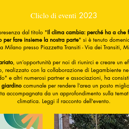
Cliclo di eventi
2023
presenza dal titolo "
Il clima cambia: perché ha a che 
o per fare in
sieme la nostra parte
" si è tenuto domeni
a Milano presso Piazzetta Transiti - Via dei Transiti, M
ariato
, un’
opportunità per noi di riunirci e creare un ef
o, realizzato con la collaborazione di Legambiente ne
o" e altri numerosi partner e associazioni, ha consistit
n giardino
comunale per rendere l’area un posto miglio
 stata accompagnata da un approfondimento sulla temat
climatica. Legg
i il racconto dell'evento.