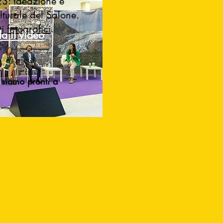
23: ideazione e
turale del Salone.
i fotografici
.
a il video
.
siamo pro
nti a