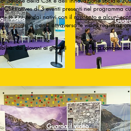
 al Salone della CSR e dell'innovazione sociale 20
 CSRnatives di 3 eventi presenti nel programma cul
rnate vissute dai nativi con il r
acconto e alcuni scatt
 il video
Guard
ivivi i nostri 3 panel attraverso le video registrazioni
ibilità: dai giovani ai
giovani
Il clima cambia: noi
Guarda il video