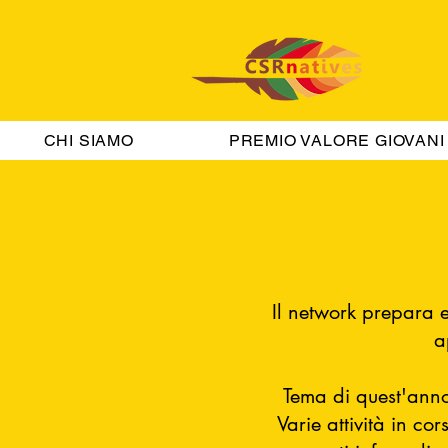
CHI SIAMO
PREMIO VALORE GIOVANI
VALORI
Il network prepara e
a
Tema di quest'ann
Varie attività in co