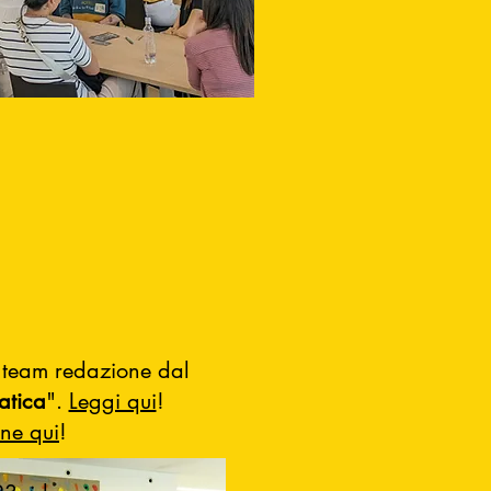
 team redazione dal
atica
".
Leggi qui
!
one qui
!