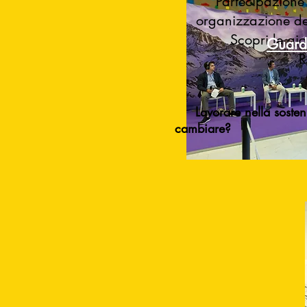
Partecipazione
organizzazione dei
Scopri le gio
Guarda
R
Lavorare nella so
sten
cam
biare?