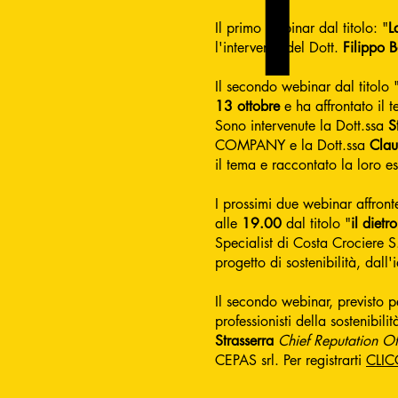
Il primo webinar dal titolo: "
L
l'intervento del Dott.
Filippo 
Il secondo webinar dal titolo 
13 ottobre
e ha affrontato il t
Sono intervenute la Dott.ssa
S
COMPANY e la Dott.ssa
Clau
il tema e raccontato la loro e
I prossimi due webinar affron
alle
19.00
dal titolo "
il dietr
Specialist di Costa Crociere 
progetto di sostenibilità, dall
Il secondo webinar, previsto 
professionisti della sostenibil
Strasserra
Chief Reputation Of
CEPAS srl. Per registrarti
CLIC