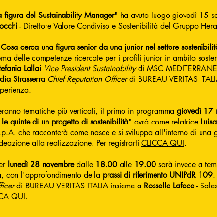
a figura del Sustainability Manager
" ha avuto luogo giovedì 15 
Bocchi
- Direttore Valore Condiviso e Sostenibilità del Gruppo Hera
"
Cosa cerca una figura senior da una junior nel settore sostenibilit
ema delle competenze ricercate per i profili junior in ambito sosteni
tefania Lallai
Vice President Sustainability
di MSC MEDITERRANE
dia Strasserra
Chief Reputation Officer
di BUREAU VERITAS ITALI
sperienza.
teranno tematiche più verticali, il primo in programma
giovedì 17
o le quinte di un progetto di sostenibilità
" avrà come relatrice
Luisa
S.p.A. che racconterà come nasce e si sviluppa all'interno di una
'ideazione alla realizzazione. Per registrarti
CLICCA QUI
.
per
lunedì 28 novembre
dalle
18.00
alle
19.00
sarà invece a tem
ità, con l'approfondimento della
prassi di riferimento UNIPdR 109
.
ficer
di BUREAU VERITAS ITALIA insieme a
Rossella Laface
- Sale
CA QUI
.