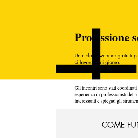
Professione s
Un ciclo di webinar gratuiti p
ci lavora ogni giorno.
Gli incontri sono stati coordinati
esperienza di professionisti della
interessanti e spiegati gli strument
COME FU