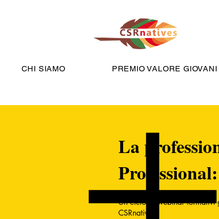
CHI SIAMO
PREMIO VALORE GIOVANI
La profession
Professional
Un ciclo di webinar formativi g
CSRnatives.