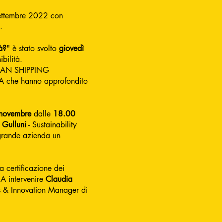
settembre 2022 con
.
à?
" è stato svolto
giovedì
bilità.
AN SHIPPING
A che hanno approfondito
 novembre
dalle
18.00
 Gulluni
- Sustainability
 grande azienda un
a certificazione dei
 A intervenire
Claudia
s & Innovation Manager di