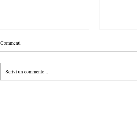
PRIMA, il podcast sul primo
2 Podcast Imp
Commenti
coming out al femminile italiano
Biodiversità
Giugno è il Pride Month, il mese
Due settimane fa
dell’orgoglio della comunità
Giornata Mondia
Scrivi un commento...
LGBTQ+. Questo riconoscimento
istituita dalle 
ufficiale risale al 1999, quando lo
scopo di promuo
proclamò...