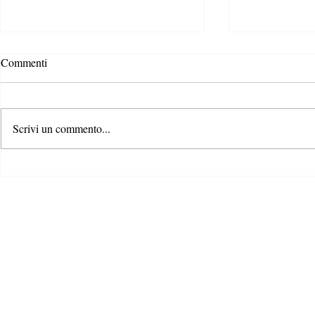
Commenti
Scrivi un commento...
Rispondere alla crisi climatica: il
Il ruolo dei c
ruolo di formazione e
contrastare la
comunicazione