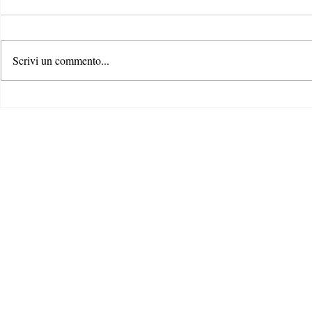
Scrivi un commento...
SHEIN: l’inchiesta e il lato
A settembre 
oscuro della fast-fashion
la moda soste