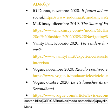
ADdc6q9
iO Donna, novembre 2020. 
Il futuro dei m
social.
https://www.iodonna.it/moda/news/2
McKinsey, dicembre 2019. 
The State of F
https://www.mckinsey.com/~/media/McKin
20of%20fashion%202020%20Navigating%20u
Vanity Fair, febbraio 2020. 
Per rendere la 
cos'è.
https://www.vanityfair.it/experienceis/sost
intervista
Vogue, novembre 2020. 
Riciclo creativo: 
https://www.vogue.it/moda/article/riciclo-
Vogue, ottobre 2020. 
Levi’s launches its 
Secondhand.
https://www.vogue.com/article/levis-secon
sostenibilità
CSR
CSRnatives
moda sostenibile
Upcyclin
Moda