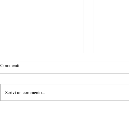
Commenti
Scrivi un commento...
Rispondere alla crisi climatica: il
Il ruolo dei c
ruolo di formazione e
contrastare la
comunicazione