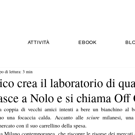
ATTIVITÀ
EBOOK
BL
o di lettura: 3 min
ico crea il laboratorio di qua
Nasce a Nolo e si chiama Of
na coppia di vecchi amici intenti a bere un bianchino al b
ano una focaccia calda. Accanto alle 
sciure
 milanesi, una
rcato con il suo carrellino della spesa.
lla Milano contemporanea, che riscopre le risorse dei mercati c