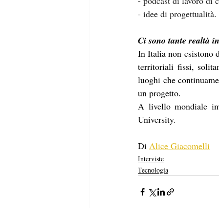
-
podcast di lavoro di 
-
idee di progettualità.
Ci sono tante realtà i
In Italia non esistono d
territoriali fissi, so
luoghi che continuamen
un progetto.
A livello mondiale in
University.
Di 
Alice Giacomelli
Interviste
Tecnologia