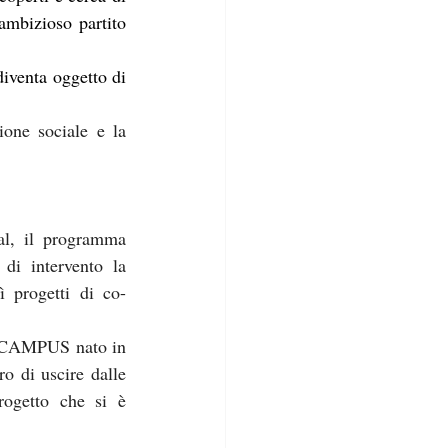
ambizioso partito 
Tra queste realtà c’è stato il mercato coperto di Viale Monza, un mercato che oggi diventa oggetto di 
one sociale e la 
al, il programma 
di intervento la 
ì progetti di co-
to CAMPUS nato in 
o di uscire dalle 
ogetto che si è 