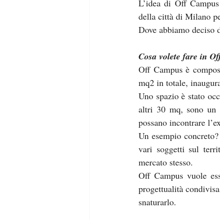
L’idea di Off Campus n
della città di Milano p
Dove abbiamo deciso d
Cosa volete fare in O
Off Campus è composto 
mq2 in totale, inaugura
Uno spazio è stato occ
altri 30 mq, sono un 
possano incontrare l’ex
Un esempio concreto? T
vari soggetti sul terr
mercato stesso.
Off Campus vuole es
progettualità condivisa
snaturarlo.