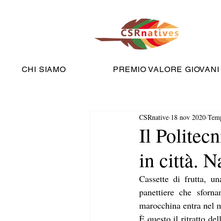
CHI SIAMO
PREMIO VALORE GIOVANI
CSRnative
18 nov 2020
Temp
Il Politecn
in città. 
Cassette di frutta, u
panettiere che sforn
marocchina entra nel me
È questo il ritratto de