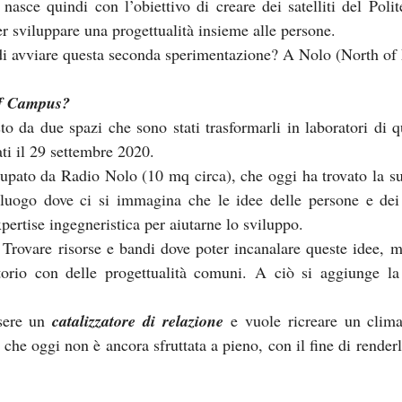
asce quindi con l’obiettivo di creare dei satelliti del Polite
er sviluppare una progettualità insieme alle persone.
i avviare questa seconda sperimentazione? A Nolo (North of 
ff Campus?
da due spazi che sono stati trasformarli in laboratori di qu
ti il 29 settembre 2020.
upato da Radio Nolo (10 mq circa), che oggi ha trovato la su
luogo dove ci si immagina che le idee delle persone e dei 
pertise ingegneristica per aiutarne lo sviluppo.
rovare risorse e bandi dove poter incanalare queste idee, me
itorio con delle progettualità comuni. A ciò si aggiunge la 
sere un 
catalizzatore di relazione
 e vuole ricreare un clima
 che oggi non è ancora sfruttata a pieno, con il fine di renderl