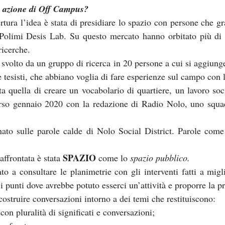
a azione di Off Campus?
ura l’idea è stata di presidiare lo spazio con persone che gra
 Polimi Desis Lab. Su questo mercato hanno orbitato più di 2
ricerche. 
 svolto da un gruppo di ricerca in 20 persone a cui si aggiunge 
 e tesisti, che abbiano voglia di fare esperienze sul campo con 
ta quella di creare un vocabolario di quartiere, un lavoro soci
corso gennaio 2020 con la redazione di Radio Nolo, uno squad
ato sulle parole calde di Nolo Social District. Parole come
SPAZIO
ffrontata è stata 
 come lo 
spazio pubblico.
to a consultare le planimetrie con gli interventi fatti a migli
i punti dove avrebbe potuto esserci un’attività e proporre la pr
 costruire conversazioni intorno a dei temi che restituiscono:
 con pluralità di significati e conversazioni;