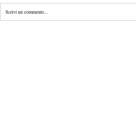
Scrivi un commento...
Rispondere alla crisi climatica: il
Il ruolo dei c
ruolo di formazione e
contrastare la
comunicazione