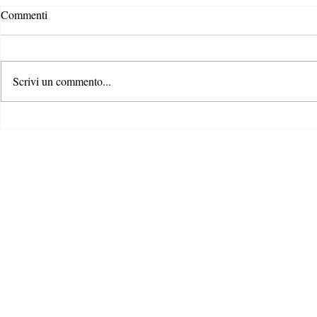
Il brutto che
Commenti
trend nel cib
Una pera bislu
naso, una patat
Scrivi un commento...
sa: la frutta e 
noi, sono imperf
Quando azienda è sinonimo di
famiglia: CSRnative in visita
allo stabilimento Pfizer di Ascoli
Piceno