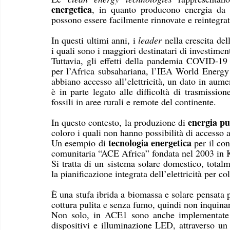
energetica
, in quanto producono energia da f
possono essere facilmente rinnovate e reintegra
In questi ultimi anni, i 
leader 
nella crescita del
i quali sono i maggiori destinatari di investiment
Tuttavia, gli effetti della pandemia COVID-19 ha
per l’Africa subsahariana, l’IEA World Energy
abbiano accesso all’elettricità, un dato in aume
è in parte legato alle difficoltà di trasmissio
fossili in aree rurali e remote del continente.
energia pu
In questo contesto, la produzione di 
coloro i quali non hanno possibilità di accesso al
tecnologia energetica
Un esempio di 
 per il co
comunitaria “ACE Africa” fondata nel 2003 in 
Si tratta di un sistema solare domestico, total
la pianificazione integrata dell’elettricità per c
È una stufa ibrida a biomassa e solare pensata pe
cottura pulita e senza fumo, quindi non inquina
Non solo, in ACE1 sono anche implementate fun
dispositivi e illuminazione LED, attraverso u