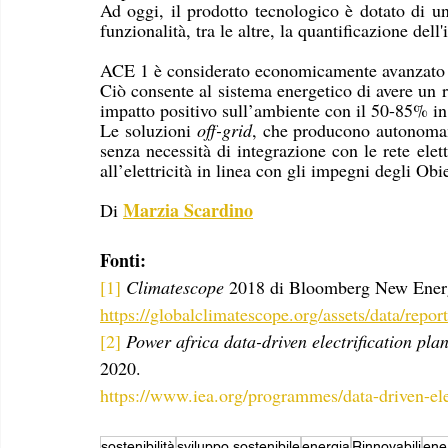
Ad oggi, il prodotto tecnologico è dotato di u
funzionalità, tra le altre, la quantificazione del
ACE 1 è considerato economicamente avanzato gra
Ciò consente al sistema energetico di avere un 
impatto positivo sull’ambiente con il 50-85% in
Le soluzioni 
off-grid
, che producono autonomame
senza necessità di integrazione con le rete elett
all’elettricità in linea con gli impegni degli Ob
Marzia Scardino
Di 
Fonti:
[1]
Climatescope
 2018 di Bloomberg New Ener
https://globalclimatescope.org/assets/data/repo
[2]
Power africa data-driven electrification pl
2020.
https://www.iea.org/programmes/data-driven-elec
sostenibilità
sviluppo sostenibile
energia
Rinnovabili
ene