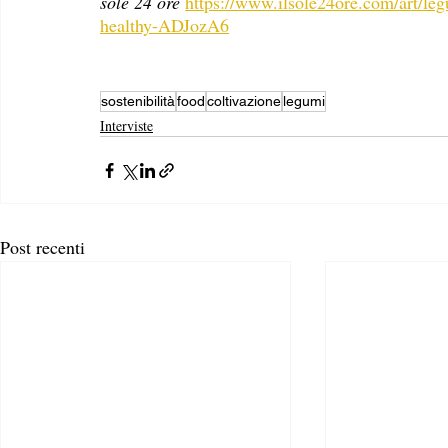
sole 24 ore 
https://www.ilsole24ore.com/art/leg
healthy-ADJozA6
sostenibilità
food
coltivazione
legumi
Interviste
Post recenti