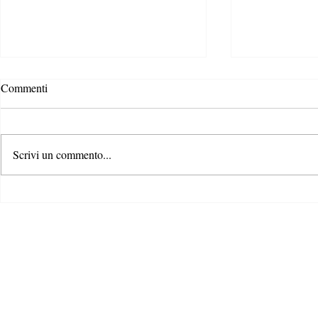
Commenti
Scrivi un commento...
Rispondere alla crisi climatica: il
Il ruolo dei c
ruolo di formazione e
contrastare la
comunicazione