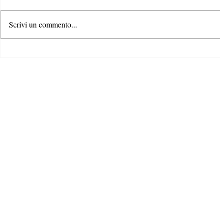
Scrivi un commento...
Rispondere alla crisi climatica: il
Il ruolo dei c
ruolo di formazione e
contrastare la
comunicazione