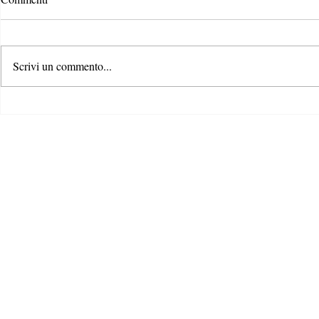
Scrivi un commento...
Rispondere alla crisi climatica: il
Il ruolo dei c
ruolo di formazione e
contrastare la
comunicazione