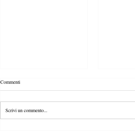
Commenti
Scrivi un commento...
Rispondere alla crisi climatica: il
Il ruolo dei c