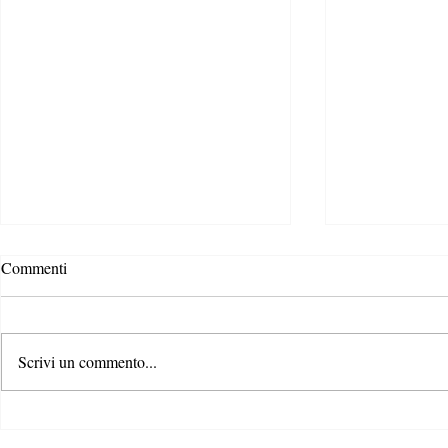
Commenti
Scrivi un commento...
Rispondere alla crisi climatica: il
Il ruolo dei c
ruolo di formazione e
contrastare la