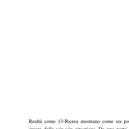
Realtà come 13-Ricrea mostrano come sia possi
creare delle 
win-win situations
. Da una parte 