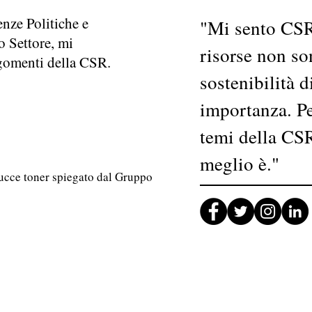
enze Politiche e
"Mi sento CSR
o Settore, mi
risorse non son
rgomenti della CSR.
sostenibilità 
importanza. Pe
g
temi della CS
meglio è."
tucce toner spiegato dal Gruppo