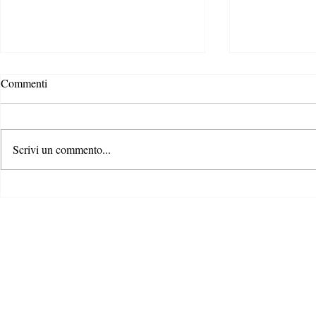
Commenti
Scrivi un commento...
Rispondere alla crisi climatica: il
Il ruolo dei c
ruolo di formazione e
contrastare la
comunicazione