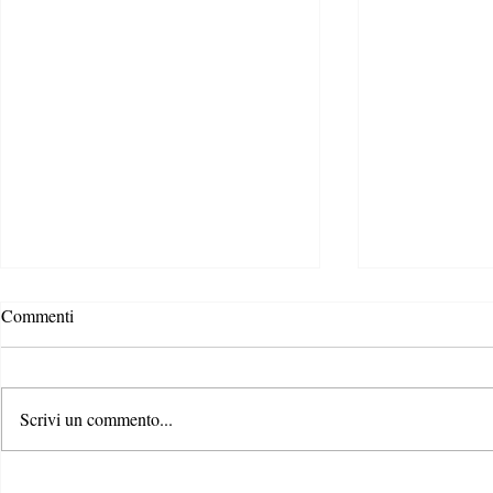
Il brutto che
Commenti
trend nel cib
Una pera bislu
naso, una patat
Scrivi un commento...
sa: la frutta e 
noi, sono imperf
Quando azienda è sinonimo di