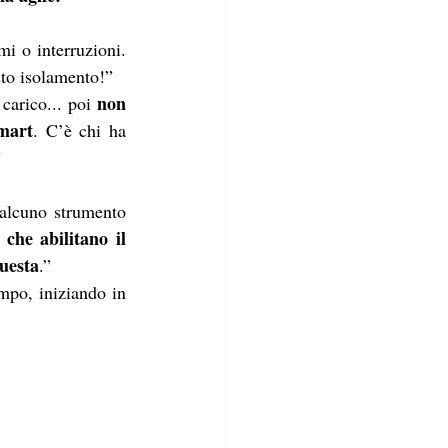
i o interruzioni. 
sto isolamento!”
non 
carico... poi 
smart
. C’è chi ha 
”
alcuno strumento 
che abilitano il 
questa
.”
mpo, iniziando in 