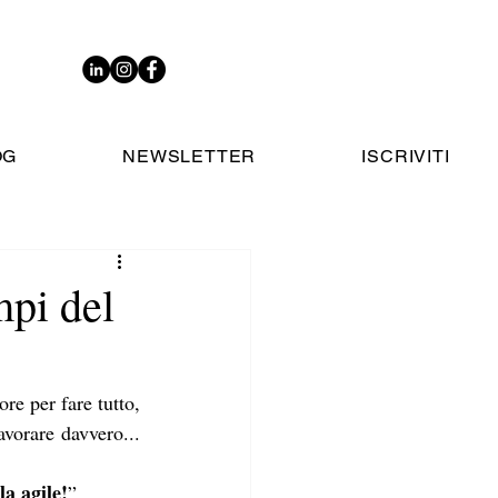
OG
NEWSLETTER
ISCRIVITI
mpi del
e per fare tutto, 
vorare davvero... 
a agile!
”