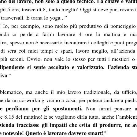
no del lavoro, non solo a quello tecnico. La chiave è valuta
ghi 5 ore, invece di 8, tanto meglio! Oggi si deve pur trovare t
rasversali. E torna lo yoga...”
a! Io, per esempio, sono molto più produttivo di pomeriggio 
ienda ci perde a farmi lavorare 4 ore la mattina e mai
tro, spesso non è necessario incontrare i colleghi e puoi prog
di sera coi miei tempi e spazi, lavoro meglio, all’azienda a
 più sereni. Ovvio, non vale lo stesso per tutti i mestieri o 
dipendente si sente ascoltato e valorizzato, l’azienda st
tiva
.”
lematico, ma anche il mio lavoro tradizionale, da ufficio,
he da un co-working vicino a casa, per poterci andare a piedi.
e perdiamo per gli spostamenti.
 Non farmi pensare al 
e 8.15 del mattino! E se vogliamo dirla tutta, anche l’ambient
azienda tracciasse gli impatti che evita di produrre, ne 
e notevole! Questo è lavorare davvero smart!
”