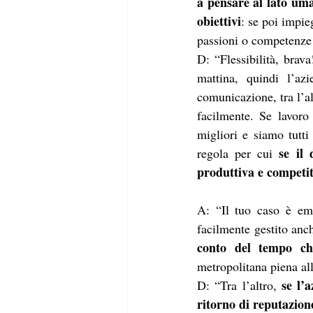
a pensare al lato uma
obiettivi
: se poi impie
passioni o competenze t
D: “Flessibilità, brav
mattina, quindi l’az
comunicazione, tra l’al
facilmente. Se lavoro 
migliori e siamo tutti
se il 
regola per cui 
produttiva e competi
A: “Il tuo caso è emb
facilmente gestito anc
conto del tempo ch
metropolitana piena all
se l’
D: “Tra l’altro, 
ritorno di reputazion