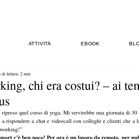
ATTIVITÀ
EBOOK
BL
di lettura: 2 min
ing, chi era costui? – ai te
us
ripreso quel corso di yoga. Mi servirebbe una giornata di 30 or
 rispondere a chat e videocall con colleghi e clienti che a la
 working!”
smart c’è ben poco! Per ora è un lavoro da remoto, per null