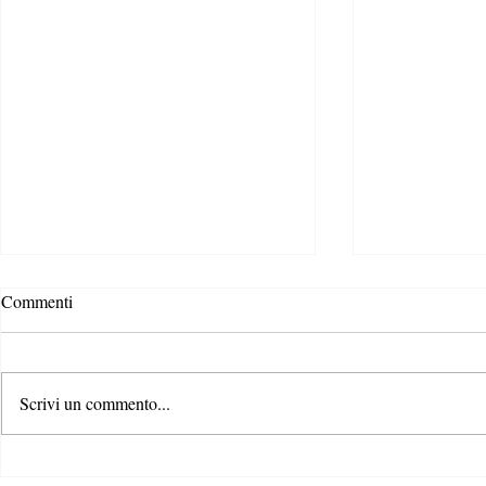
Commenti
Scrivi un commento...
SHEIN: l’inchiesta e il lato
A settembre 