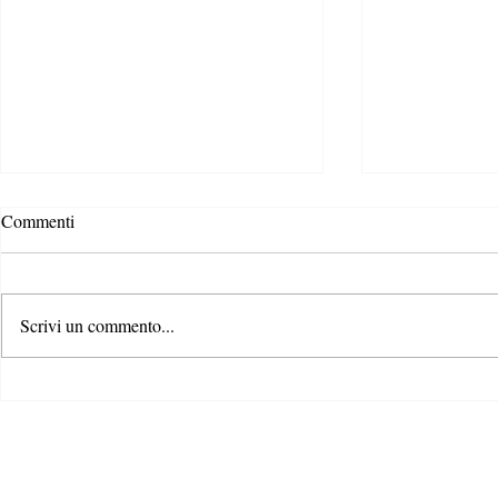
Povertà Energ
Commenti
scenari, caus
È di queste ulti
notizia della n
Scrivi un commento...
“Energy Perfor
Directive” appr
Gli Stati generali dell’azione per
il clima: il primo passo di un
percorso condiviso