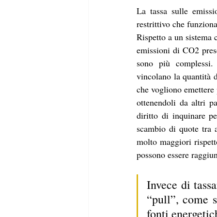
La tassa sulle emissi
restrittivo che funzion
Rispetto a un sistema 
emissioni di CO2 presen
sono più complessi. 
vincolano la quantità d
che vogliono emettere 
ottenendoli da altri 
diritto di inquinare p
scambio di quote tra a
molto maggiori rispett
possono essere raggiunt
Invece di tass
“pull”, come su
fonti energeti