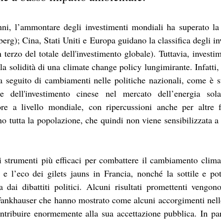
nni, l’ammontare degli investimenti mondiali ha superato la 
erg); Cina, Stati Uniti e Europa guidano la classifica degli inv
 terzo del totale dell'investimento globale). Tuttavia, investim
la solidità di una climate change policy lungimirante. Infatti, 
a seguito di cambiamenti nelle politiche nazionali, come è s
 dell'investimento cinese nel mercato dell’energia sola
ore a livello mondiale, con ripercussioni anche per altre fo
o tutta la popolazione, che quindi non viene sensibilizzata a r
i strumenti più efficaci per combattere il cambiamento clima
 e l’eco dei gilets jauns in Francia, nonché la sottile e pot
a dai dibattiti politici. Alcuni risultati promettenti vengono
Fankhauser che hanno mostrato come alcuni accorgimenti nello
tribuire enormemente alla sua accettazione pubblica. In part