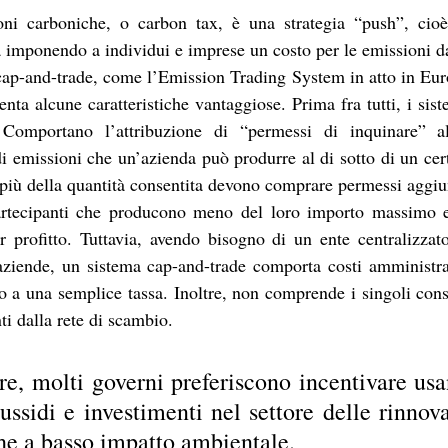
oni carboniche, o carbon tax, è una strategia “push”, ci
a imponendo a individui e imprese un costo per le emissioni da
cap-and-trade, come l’Emission Trading System in atto in Europ
ta alcune caratteristiche vantaggiose. Prima fra tutti, i sist
Comportano l’attribuzione di “permessi di inquinare” al
i emissioni che un’azienda può produrre al di sotto di un certo
più della quantità consentita devono comprare permessi aggiun
partecipanti che producono meno del loro importo massimo e
er profitto. Tuttavia, avendo bisogno di un ente centralizzat
ziende, un sistema cap-and-trade comporta costi amministrati
o a una semplice tassa. Inoltre, non comprende i singoli con
i dalla rete di scambio. 
are, molti governi preferiscono incentivare us
ssidi e investimenti nel settore delle rinnovab
che a basso impatto ambientale.