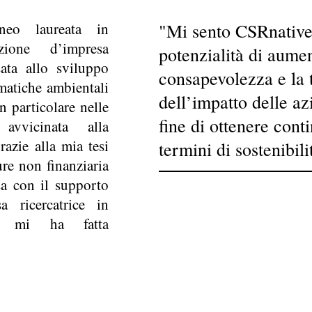
eo laureata in
"Mi sento CSRnative
zione d’impresa
potenzialità di aumen
sata allo sviluppo
consapevolezza e la 
matiche ambientali
dell’impatto delle a
n particolare nelle
fine di ottenere conti
vvicinata alla
razie alla mia tesi
termini di sostenibili
ure non finanziaria
sa con il supporto
a ricercatrice in
e mi ha fatta