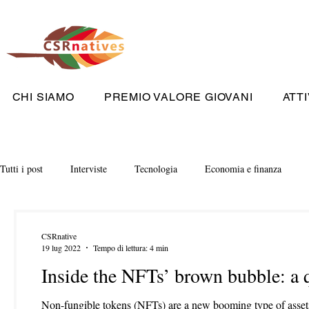
CHI SIAMO
PREMIO VALORE GIOVANI
ATTI
Tutti i post
Interviste
Tecnologia
Economia e finanza
CSRnative
19 lug 2022
Tempo di lettura: 4 min
Inside the NFTs’ brown bubble: a 
Non-fungible tokens (NFTs) are a new booming type of assets