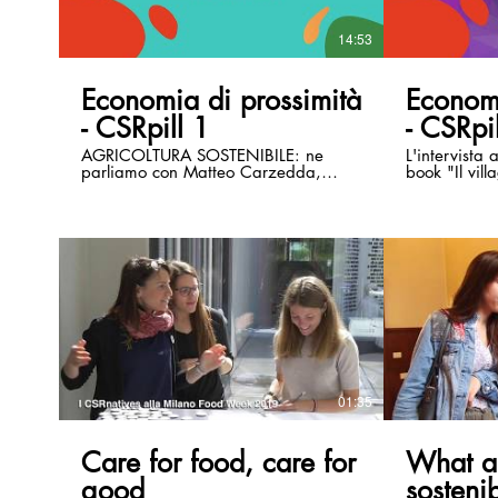
14:53
Economia di prossimità
Economi
- CSRpill 1
- CSRpi
AGRICOLTURA SOSTENIBILE: ne
L'intervista a
parliamo con Matteo Carzedda,
book "Il vill
Ricercatore Universitario presso
Esperienze d
l'Università degli Studi di Trieste
01:35
Care for food, care for
What a 
good
sostenib