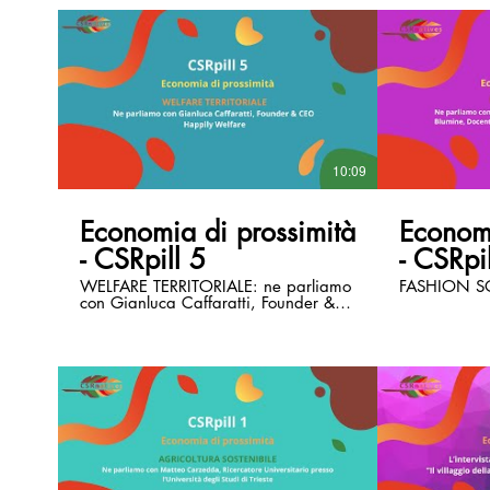
10:09
Economia di prossimità
Economi
- CSRpill 5
- CSRpi
WELFARE TERRITORIALE: ne parliamo
FASHION S
con Gianluca Caffaratti, Founder &
CEO Happily Welfare