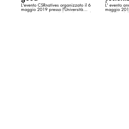
lavoro
L'evento CSRnatives organizzato il 6
L' evento an
maggio 2019 presso l'Università
maggio 2018
IULM in occasione della Milano Food
politiche del
Week.
Milano.