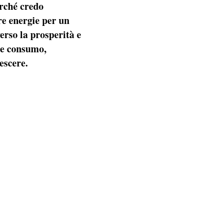
rché credo
re energie per un
rso la prosperità e
a e consumo,
escere.