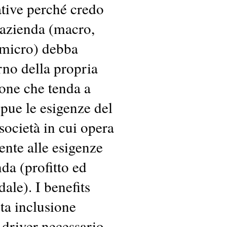
tive perché credo
 azienda (macro,
 micro) debba
erno della propria
ione che tenda a
pue le esigenze del
 società in cui opera
ente alle esigenze
nda (profitto ed
ale). I benefits
sta inclusione
 driver necessario