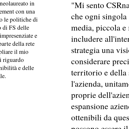
neolaureato in
"
Mi sento CSRna
ement con una
che ogni singola
 le politiche di
media, piccola e
o di FS delle
 impresenziate e
includere all'int
parte della rete
strategia una vis
liare il mio
considerare preci
i riguardo
nibilità e delle
territorio e della
le.
l'azienda, unitam
proprie dell'azie
espansione aziend
ottenibili da que
possono essere il