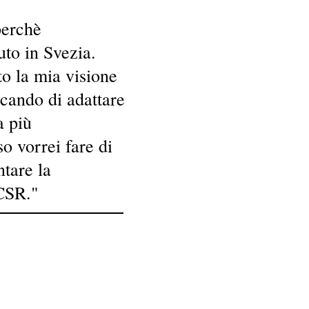
perchè
uto in Svezia.
o la mia visione
ercando di adattare
a più
o vorrei fare di
tare la
 CSR
."