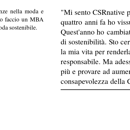
enze nella moda e
"Mi sento CSRnative 
sso faccio un MBA
quattro anni fa ho viss
da sostenibile.
Quest'anno ho cambiat
di sostenibilità. Sto c
la mia vita per renderl
responsabile. Ma adess
più e provare ad aumen
consapevolezza della