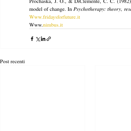
Prochaska, J. O., & DiClemente, C. C. (1982). 
model of change. In 
Psychotherapy: theory, res
Www.fridaysforfuture.it
Www.
nimbus.it
Post recenti