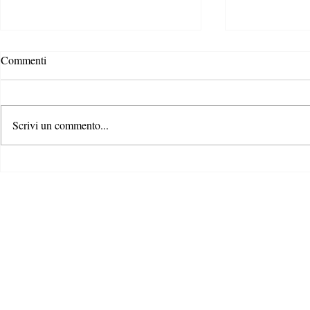
Commenti
Scrivi un commento...
Bridging the
L’era del Digital Product
Passport: come i prodotti si
stanno trasformando da muti a
intelligenti - per una maggiore
trasparenza e cultura di ciò che
compriamo