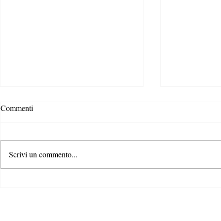
Povertà Energ
Commenti
scenari, caus
È di queste ulti
notizia della n
Scrivi un commento...
“Energy Perfor
Directive” appr
Gli Stati generali dell’azione per
il clima: il primo passo di un
percorso condiviso