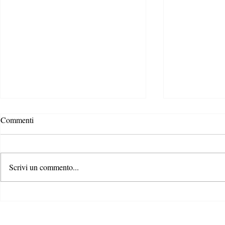
Commenti
Scrivi un commento...
Bridging the
L’era del Digital Product
Passport: come i prodotti si
stanno trasformando da muti a