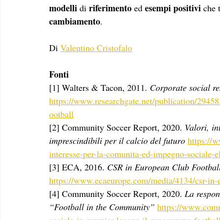
modelli
riferimento
esempi positivi
 di 
 ed 
 che 
cambiamento
.  
Di 
Valentino Cristofalo
Fonti
[1] Walters & Tacon, 2011. 
Corporate social re
https://www.researchgate.net/publication/2945
ootball
[2] Community Soccer Report, 2020. 
Valori, i
imprescindibili per il calcio del futuro 
https://
interesse-per-la-comunita-ed-impegno-sociale-el
[3] ECA, 2016. 
CSR in European Club Footbal
https://www.ecaeurope.com/media/4134/csr-in-e
[4] Community Soccer Report, 2020. 
La respon
“Football in the Community” 
https://www.commu