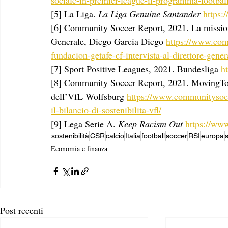
sociale-in-premier-league-il-programma-footbal
[5] La Liga. 
La Liga Genuine Santander 
https:
[6] Community Soccer Report, 2021. La missione
Generale, Diego Garcia Diego 
https://www.comm
fundacion-getafe-cf-intervista-al-direttore-gene
[7] Sport Positive Leagues, 2021. Bundesliga 
h
[8] Community Soccer Report, 2021. MovingToget
dell’VfL Wolfsburg 
https://www.communitysocc
il-bilancio-di-sostenibilita-vfl/
[9] Lega Serie A. 
Keep Racism Out
https://www
sostenibilità
CSR
calcio
Italia
football
soccer
RSI
europa
Economia e finanza
Post recenti