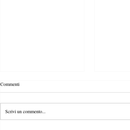
A shade of bl
Commenti
Finance: the 
In one of our p
on trends and i
Scrivi un commento...
Sustainable Fi
raising trend fo
ESG Rating Agencies are here