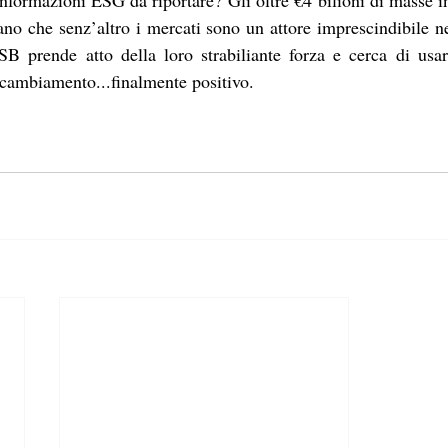
nformazioni ESG da riportare? Gli oltre €4 bilioni di masse in
no che senz’altro i mercati sono un attore imprescindibile nel
SB prende atto della loro strabiliante forza e cerca di usar
 cambiamento...finalmente positivo. 