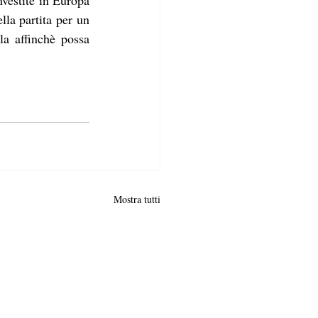
vestite in Europa 
la partita per un 
la affinchè possa 
Mostra tutti