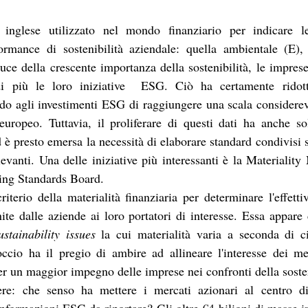
glese utilizzato nel mondo finanziario per indicare le
formance di sostenibilità aziendale: quella ambientale (E), 
uce della crescente importanza della sostenibilità, le imprese
 più le loro iniziative  ESG. Ciò ha certamente ridott
do agli investimenti ESG di raggiungere una scala considerevo
europeo. Tuttavia, il proliferare di questi dati ha anche so
è presto emersa la necessità di elaborare standard condivisi s
anti. Una delle iniziative più interessanti è la Materiality 
ing Standards Board. 
criterio della materialità finanziaria per determinare l'effetti
te dalle aziende ai loro portatori di interesse. Essa appare
ustainability issues
 la cui materialità varia a seconda di ci
cio ha il pregio di ambire ad allineare l'interesse dei merc
per un maggior impegno delle imprese nei confronti della sosten
ere: che senso ha mettere i mercati azionari al centro di