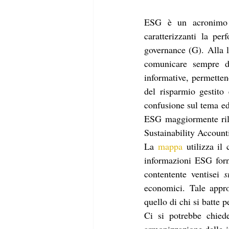
ESG è un acronimo in
caratterizzanti la per
governance (G). Alla l
comunicare sempre di
informative, permetten
del risparmio gestito 
confusione sul tema ed 
ESG maggiormente rilev
Sustainability Account
La 
mappa
 utilizza il 
informazioni ESG forni
contentente ventisei 
s
economici. Tale approc
quello di chi si batte 
Ci si potrebbe chied