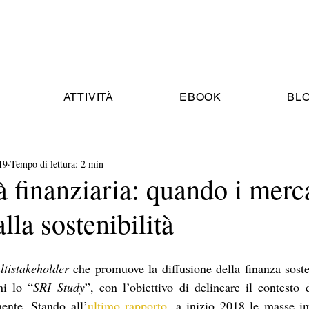
ATTIVITÀ
EBOOK
BL
19
Tempo di lettura: 2 min
à finanziaria: quando i merca
lla sostenibilità
tistakeholder
 che promuove la diffusione della finanza soste
ni lo “
SRI Study
”, con l’obiettivo di delineare il contesto d
nente. Stando all’
ultimo rapporto
, a inizio 2018 le masse in