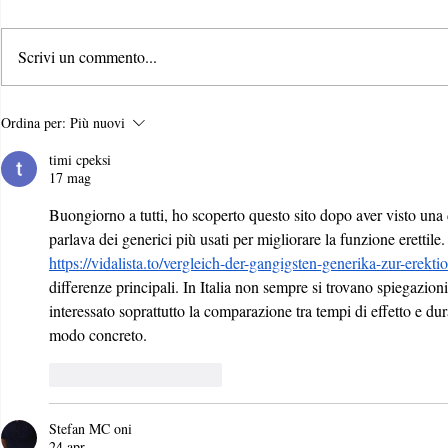
Scrivi un commento...
Bridging the ESG Data Gap
Piantare albe
Ordina per:
Più nuovi
l'impresa soc
timi cpeksi
Macchi
17 mag
Buongiorno a tutti, ho scoperto questo sito dopo aver visto una
parlava dei generici più usati per migliorare la funzione erettil
https://vidalista.to/vergleich-der-gangigsten-generika-zur-erekt
differenze principali. In Italia non sempre si trovano spiegazioni
interessato soprattutto la comparazione tra tempi di effetto e du
modo concreto.
Mi piace
Rispondi
Stefan MC oni
24 apr