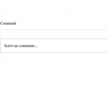
Commenti
Scrivi un commento...
Bridging the
L’era del Digital Product
Passport: come i prodotti si
stanno trasformando da muti a
intelligenti - per una maggiore
trasparenza e cultura di ciò che
compriamo