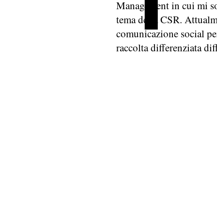
Management in cui mi so
tema della CSR. Attualme
comunicazione social per
raccolta differenziata diff