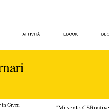
ATTIVITÀ
EBOOK
BL
rnari
 in Green
"Mi sento CSRnative