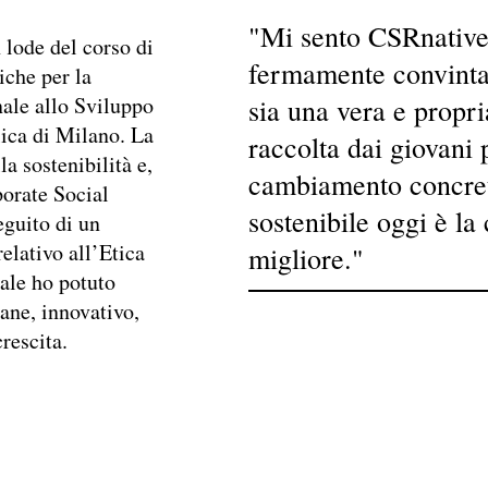
"Mi sento CSRnative
 lode del corso di
fermamente convinta 
iche per la
ale allo Sviluppo
sia una vera e propri
lica di Milano. La
raccolta dai giovani 
la sostenibilità e,
cambiamento concre
porate Social
sostenibile oggi è la
eguito di un
relativo all’Etica
migliore."
uale ho potuto
ne, innovativo,
rescita.