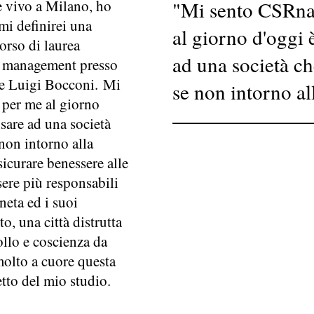
e vivo a Milano, ho
"Mi sento CSRna
mi definirei una
al giorno d'oggi 
orso di laurea
ad una società ch
e management presso
le Luigi Bocconi. Mi
se non intorno all
per me al giorno
sare ad una società
 non intorno alla
sicurare benessere alle
sere più responsabili
aneta ed i suoi
o, una città distrutta
llo e coscienza da
 molto a cuore questa
etto del mio studio.