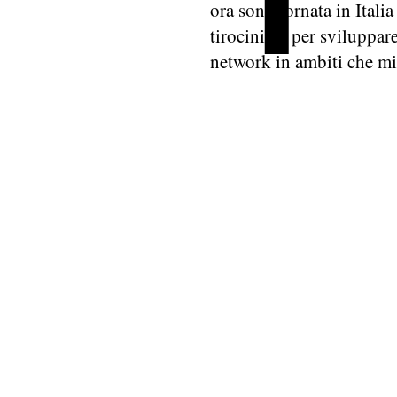
ora sono tornata in Itali
tirocinio e per sviluppar
network in ambiti che m