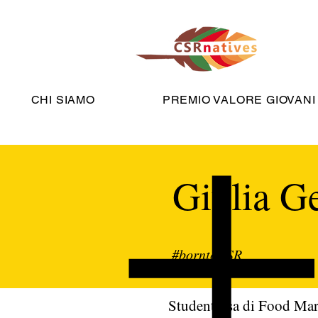
CHI SIAMO
PREMIO VALORE GIOVANI
Giulia G
#borntoCSR
Studentessa di Food Mark