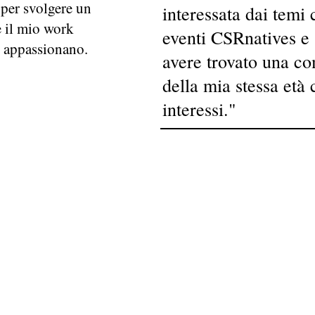
a per svolgere un
interessata dai temi 
e il mio work
eventi CSRnatives e 
i appassionano.
avere trovato una co
della mia stessa età
interessi."