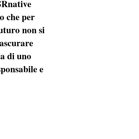
SRnative
o che per
uturo non si
rascurare
a di uno
sponsabile e