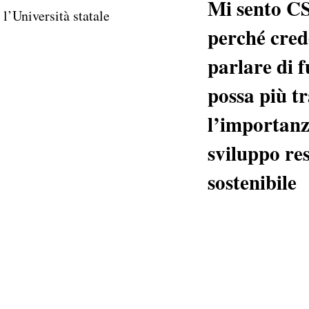
Mi sento C
 l’Università statale
perché cred
parlare di f
possa più t
l’importanz
sviluppo re
sostenibile