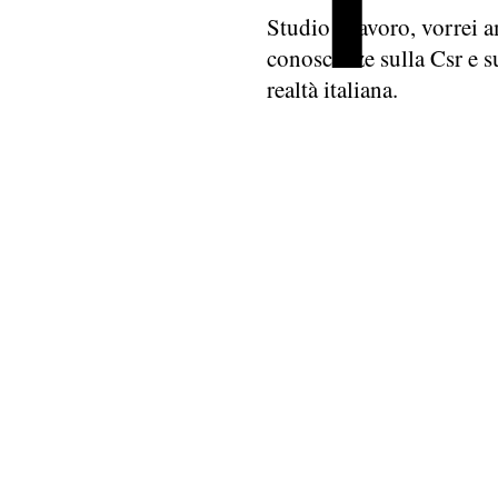
Studio e lavoro, vorrei a
conoscenze sulla Csr e su
realtà italiana.