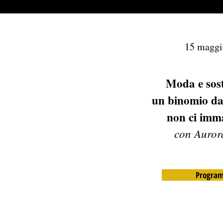
15 maggi
Moda e sost
un binomio dai
non ci imm
con Auror
Progra