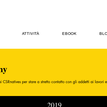
ATTIVITÀ
EBOOK
BL
my
 ai CSRnatives per stare a stretto contatto con gli addetti ai lavor
2019