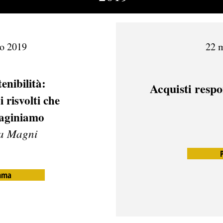
o 2019
22 
enibilità:
Acquisti respo
 risvolti che
aginiamo
a Magni
mma