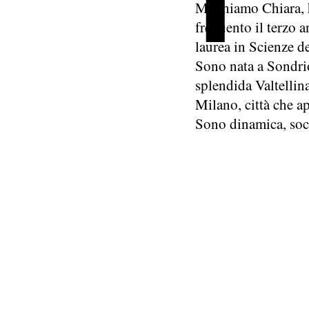
Mi chiamo Chiara, 
frequento il terzo a
laurea in Scienze d
Sono nata a Sondrio
splendida Valtellina
Milano, città che a
Sono dinamica, soci