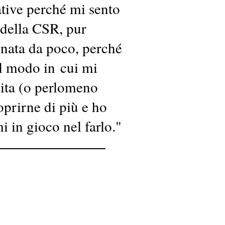
ive perché mi sento
 della CSR, pur
nata da poco, perché
al modo in cui mi
vita (o perlomeno
oprirne di più e ho
i in gioco nel farlo.
"