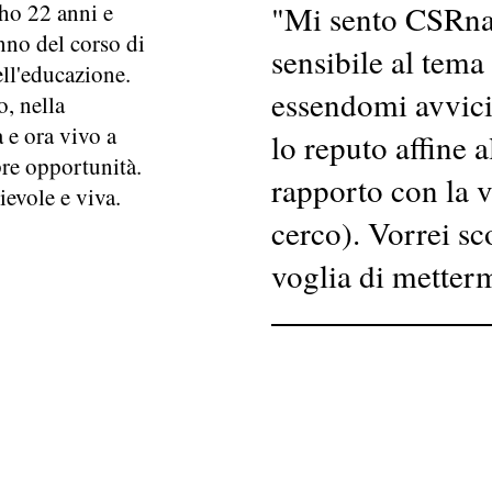
ho 22 anni e
"
Mi sento CSRnat
nno del corso di
sensibile al tema
ell'educazione.
essendomi avvici
, nella
 e ora vivo a
lo reputo affine 
pre opportunità.
rapporto con la 
evole e viva.
cerco). Vorrei sc
voglia di metterm