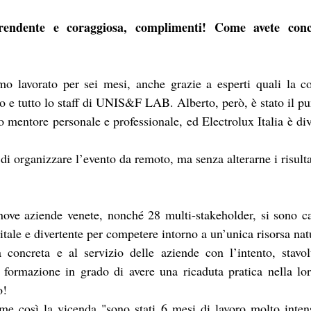
endente e coraggiosa, complimenti! Come avete concre
o lavorato per sei mesi, anche grazie a esperti quali la c
o e tutto lo staff di UNIS&F LAB. Alberto, però, è stato il pun
o mentore personale e professionale, ed Electrolux Italia è div
di organizzare l’evento da remoto, ma senza alterarne i risulta
ove aziende venete,
 nonché 28 multi-stakeholder, 
si sono ca
gitale e divertente per competere intorno a un’unica risorsa nat
ormazione in grado di avere una ricaduta pratica nella loro
o!