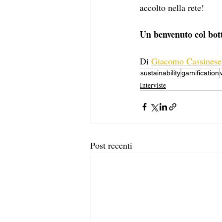
accolto nella rete!
Un benvenuto col bott
Di
Giacomo Cassinese
sustainability
gamification
Interviste
Post recenti