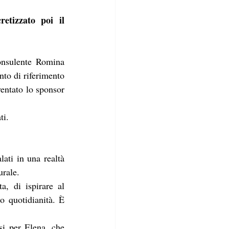
tizzato poi il 
onsulente Romina 
to di riferimento 
entato lo sponsor 
ti.
lati in una realtà 
urale. 
 quotidianità. È 