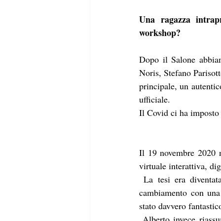
Una ragazza intrapr
workshop?
Dopo il Salone abbiam
Noris, Stefano Parisott
principale, un autentic
ufficiale.
Il Covid ci ha imposto 
Il 19 novembre 2020 n
virtuale interattiva, di
 La tesi era diventata concreta e al servizio delle aziende con l’intento, stavolta, di ispirare al 
cambiamento con una f
stato davvero fantastic
 Alberto invece riassume così la vicenda "sono stati 6 mesi di lavoro molto intensi per Elena, che 