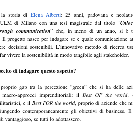
la storia di 
Elena Alberti
: 25 anni, padovana e neolaure
ULM di Milano con una tesi magistrale dal titolo “
Unloc
through communication
” che, in meno di un anno, si è tr
 Il progetto nasce per indagare se e quale comunicazione au
re decisioni sostenibili. L’innovativo metodo di ricerca usa
far vivere la sostenibilità in modo tangibile agli stakeholder.
celto di indagare questo aspetto?
roprio gap tra la percezione “green” che si ha delle azie
e macro-approcci imprenditoriali: il 
Best OF the world
, 
litaristici, e il 
Best FOR the world
, proprio di aziende che mi
giungendo contemporaneamente gli obiettivi di business. Il
ù vantaggioso, se tutti lo adottassero.