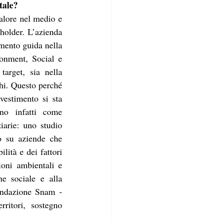
tale?
alore nel medio e 
holder. L’azienda 
mento guida nella 
ronment, Social e 
arget, sia nella 
hi. Questo perché 
vestimento si sta 
no infatti come 
arie: uno studio 
o su aziende che 
ità e dei fattori 
ni ambientali e 
e sociale e alla 
ondazione Snam - 
ritori, sostegno 