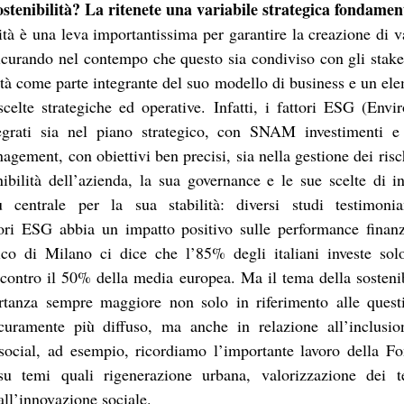
ostenibilità? La ritenete una variabile strategica fondamen
ità è una leva importantissima per garantire la creazione di v
icurando nel contempo che questo sia condiviso con gli stake
ità come parte integrante del suo modello di business e un ele
scelte strategiche ed operative. Infatti, i fattori ESG (Envi
grati sia nel piano strategico, con SNAM investimenti e t
gement, con obiettivi ben precisi, sia nella gestione dei risc
nibilità dell’azienda, la sua governance e le sue scelte di in
 centrale per la sua stabilità: diversi studi testimonia
tori ESG abbia un impatto positivo sulle performance finanzi
ico di Milano ci dice che l’85% degli italiani investe sol
contro il 50% della media europea. Ma il tema della sostenibil
anza sempre maggiore non solo in riferimento alle questio
icuramente più diffuso, ma anche in relazione all’inclusion
 social, ad esempio, ricordiamo l’importante lavoro della F
u temi quali rigenerazione urbana, valorizzazione dei ter
 all’innovazione sociale.