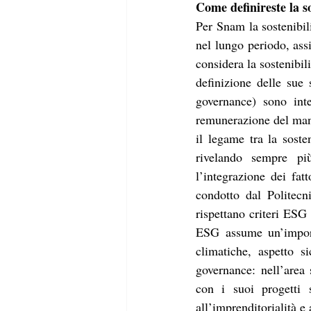
Come definireste la s
Per Snam la sostenibil
nel lungo periodo, ass
considera la sostenibil
definizione delle sue 
governance) sono inte
remunerazione del mana
il legame tra la soste
rivelando sempre più
l’integrazione dei fat
condotto dal Politecn
rispettano criteri ESG 
ESG assume un’import
climatiche, aspetto s
governance: nell’area
con i suoi progetti s
all’imprenditorialità e