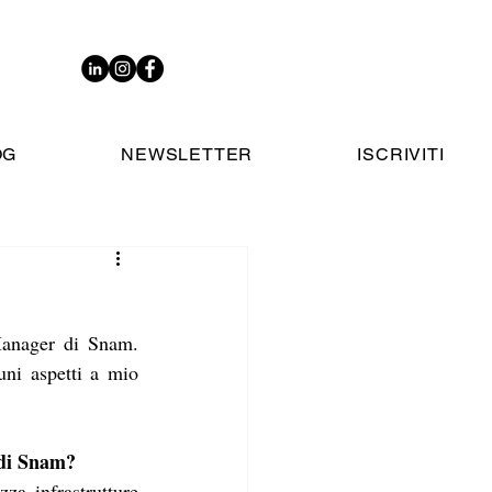
OG
NEWSLETTER
ISCRIVITI
Manager di Snam. 
uni aspetti a mio 
 di Snam?
a infrastrutture 