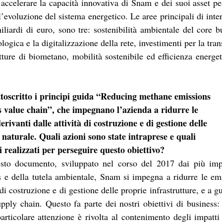
 accelerare la capacità innovativa di Snam e dei suoi asset per 
l’evoluzione del sistema energetico. Le aree principali di inter
iliardi di euro, sono tre: sostenibilità ambientale del core bus
logica e la digitalizzazione della rete, investimenti per la tra
tture di biometano, mobilità sostenibile ed efficienza energet
toscritto i principi guida “Reducing methane emissions
s value chain”, che impegnano l’azienda a ridurre le
rivanti dalle attività di costruzione e di gestione delle
 naturale. Quali azioni sono state intraprese e quali
i realizzati per perseguire questo obiettivo?
esto documento, sviluppato nel corso del 2017 dai più impor
as e della tutela ambientale, Snam si impegna a ridurre le em
 di costruzione e di gestione delle proprie infrastrutture, e a gu
pply chain. Questo fa parte dei nostri obiettivi di business: in
articolare attenzione è rivolta al contenimento degli impatti 