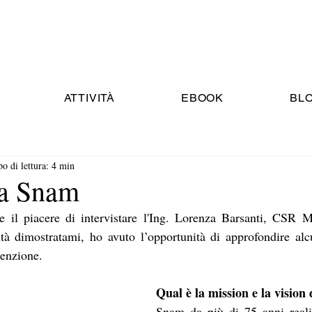
ATTIVITÀ
EBOOK
BL
o di lettura: 4 min
 a Snam
 il piacere di intervistare l'Ing. Lorenza Barsanti, CSR 
ità dimostratami, ho avuto l’opportunità di approfondire alc
tenzione.
Qual è la mission e la vision
Snam da più di 75 anni realizz