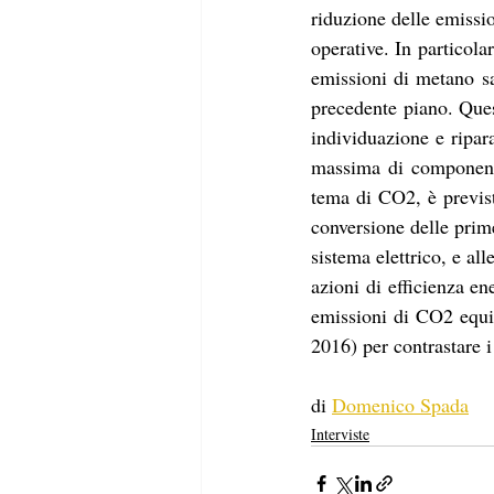
riduzione delle emissio
operative. In particola
emissioni di metano sa
precedente piano. Ques
individuazione e ripar
massima di componentis
tema di CO2, è previst
conversione delle prime 
sistema elettrico, e all
azioni di efficienza en
emissioni di CO2 equiv
2016) per contrastare i
di 
Domenico Spada
Interviste