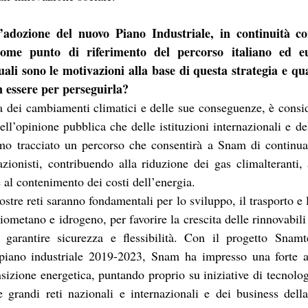
l’adozione del nuovo Piano Industriale, in continuità con
me punto di riferimento del percorso italiano ed eu
ali sono le motivazioni alla base di questa strategia e qual
n essere per perseguirla?
a dei cambiamenti climatici e delle sue conseguenze, è consi
ell’opinione pubblica che delle istituzioni internazionali e del
amo tracciato un percorso che consentirà a Snam di continuar
azionisti, contribuendo alla riduzione dei gas climalteranti,
 e al contenimento dei costi dell’energia.
stre reti saranno fondamentali per lo sviluppo, il trasporto e l
ometano e idrogeno, per favorire la crescita delle rinnovabili e
 garantire sicurezza e flessibilità. Con il progetto Snamte
piano industriale 2019-2023, Snam ha impresso una forte ac
nsizione energetica, puntando proprio su iniziative di tecnolog
grandi reti nazionali e internazionali e dei business dell