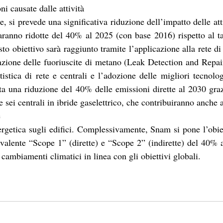
ni causate dalle attività
re, si prevede una significativa riduzione dell’impatto delle at
ranno ridotte del 40% al 2025 (con base 2016) rispetto al ta
to obiettivo sarà raggiunto tramite l’applicazione alla rete d
azione delle fuoriuscite di metano (Leak Detection and Repair)
tica di rete e centrali e l’adozione delle migliori tecnologi
a una riduzione del 40% delle emissioni dirette al 2030 grazi
sei centrali in ibride gaselettrico, che contribuiranno anche all
e
ergetica sugli edifici. Complessivamente, Snam si pone l’obiett
alente “Scope 1” (dirette) e “Scope 2” (indirette) del 40% a
 cambiamenti climatici in linea con gli obiettivi globali. 